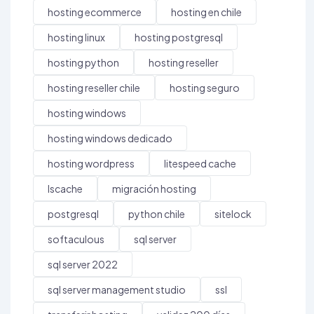
hosting ecommerce
hosting en chile
hosting linux
hosting postgresql
hosting python
hosting reseller
hosting reseller chile
hosting seguro
hosting windows
hosting windows dedicado
hosting wordpress
litespeed cache
lscache
migración hosting
postgresql
python chile
sitelock
softaculous
sql server
sql server 2022
sql server management studio
ssl