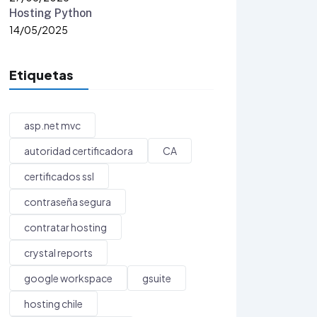
Hosting Python
14/05/2025
Etiquetas
asp.net mvc
autoridad certificadora
CA
certificados ssl
contraseña segura
contratar hosting
crystal reports
google workspace
gsuite
hosting chile