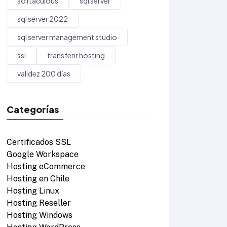
softaculous
sql server
sql server 2022
sql server management studio
ssl
transferir hosting
validez 200 días
Categorías
Certificados SSL
Google Workspace
Hosting eCommerce
Hosting en Chile
Hosting Linux
Hosting Reseller
Hosting Windows