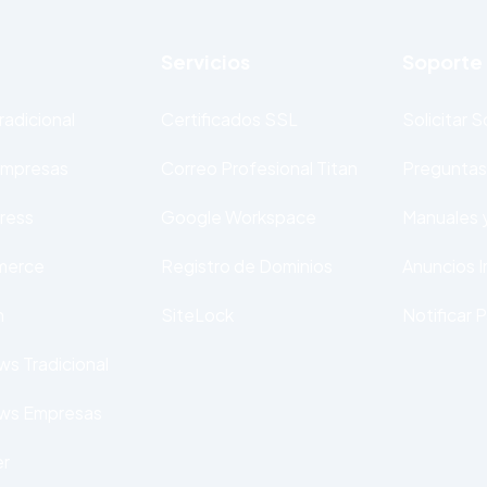
Servicios
Soporte
radicional
Certificados SSL
Solicitar 
Empresas
Correo Profesional Titan
Preguntas
ress
Google Workspace
Manuales y
merce
Registro de Dominios
Anuncios 
n
SiteLock
Notificar 
s Tradicional
ws Empresas
er