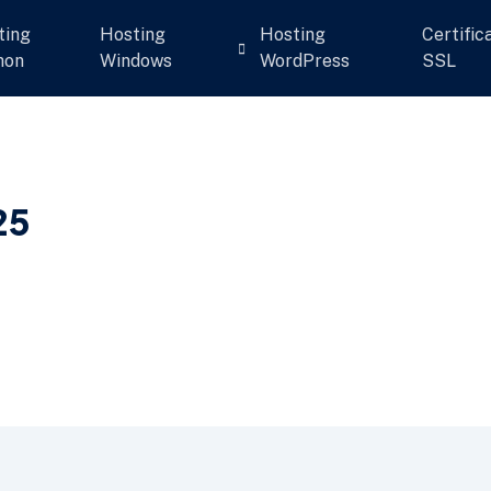
ting
Hosting
Hosting
Certific
hon
Windows
WordPress
SSL
25