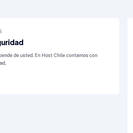
5
uridad
epende de usted. En Host Chile contamos con
ad,