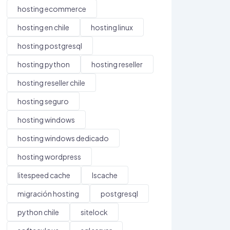
hosting ecommerce
hosting en chile
hosting linux
hosting postgresql
hosting python
hosting reseller
hosting reseller chile
hosting seguro
hosting windows
hosting windows dedicado
hosting wordpress
litespeed cache
lscache
migración hosting
postgresql
python chile
sitelock