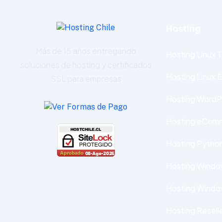
Hosting
Más de 15 años entregando
Hosting Linux T
soluciones de hosting y certificados
Hosting Linux 
SSL para empresas
Hosting WordP
Hosting eCom
Hosting Pytho
Hosting Window
Hosting Windo
Hosting Resell