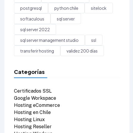
postgresql
python chile
sitelock
softaculous
sql server
sql server 2022
sql server management studio
ssl
transferir hosting
validez 200 días
Categorías
Certificados SSL
Google Workspace
Hosting eCommerce
Hosting en Chile
Hosting Linux
Hosting Reseller