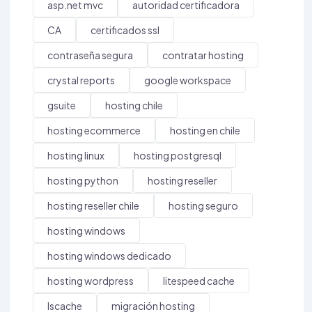
asp.net mvc
autoridad certificadora
CA
certificados ssl
contraseña segura
contratar hosting
crystal reports
google workspace
gsuite
hosting chile
hosting ecommerce
hosting en chile
hosting linux
hosting postgresql
hosting python
hosting reseller
hosting reseller chile
hosting seguro
hosting windows
hosting windows dedicado
hosting wordpress
litespeed cache
lscache
migración hosting