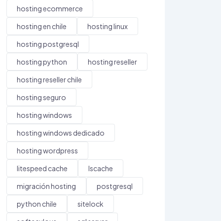
hosting ecommerce
hosting en chile
hosting linux
hosting postgresql
hosting python
hosting reseller
hosting reseller chile
hosting seguro
hosting windows
hosting windows dedicado
hosting wordpress
litespeed cache
lscache
migración hosting
postgresql
python chile
sitelock