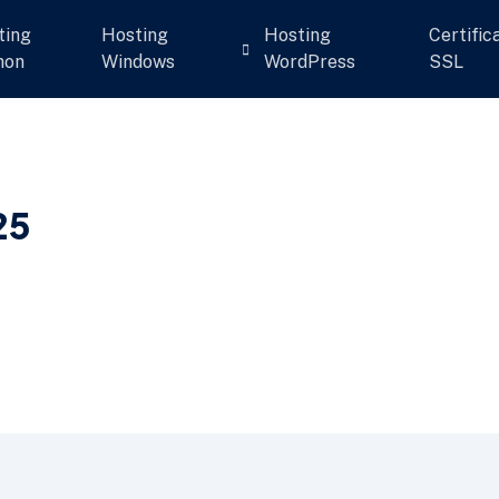
ting
Hosting
Hosting
Certific
hon
Windows
WordPress
SSL
25