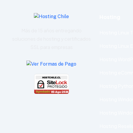
Hosting
Más de 15 años entregando
Hosting Linux T
soluciones de hosting y certificados
Hosting Linux 
SSL para empresas
Hosting WordP
Hosting eCom
Hosting Pytho
Hosting Window
Hosting Windo
Hosting Resell