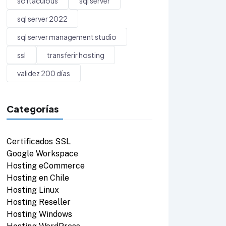
softaculous
sql server
sql server 2022
sql server management studio
ssl
transferir hosting
validez 200 días
Categorías
Certificados SSL
Google Workspace
Hosting eCommerce
Hosting en Chile
Hosting Linux
Hosting Reseller
Hosting Windows