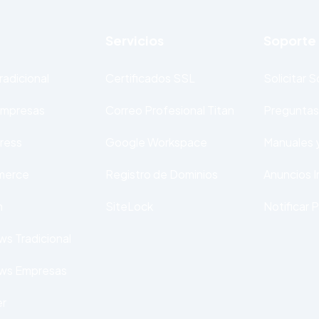
Servicios
Soporte
radicional
Certificados SSL
Solicitar 
Empresas
Correo Profesional Titan
Preguntas
ress
Google Workspace
Manuales y
merce
Registro de Dominios
Anuncios 
n
SiteLock
Notificar 
s Tradicional
ws Empresas
er