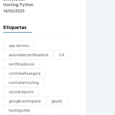
Hosting Python
14/05/2025
Etiquetas
asp.net mvc
autoridad certificadora
CA
certificados ssl
contraseña segura
contratar hosting
crystal reports
google workspace
gsuite
hosting chile